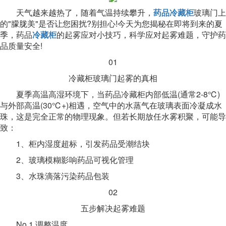
天气越来越热了，随着气温持续攀升，
药品冷藏柜
玻璃门上
的"朦胧美"是否让您困扰?别担心!今天为您揭秘在即将到来的夏
季，药品
冷藏柜
的起雾应对小技巧，科学应对起雾难题，守护药
品质量安全!
01
冷藏柜玻璃门起雾的真相
夏季高温高湿环境下，当药品冷藏柜内部低温(通常2-8℃)
与外部高温(30℃+)相遇，空气中的水蒸气在玻璃表面冷凝成水
珠，这是完全正常的物理现象。但若长期放任水雾积聚，可能导
致：
1、柜内湿度超标，引发药品受潮结块
2、玻璃模糊影响药品可视化管理
3、水珠滴落污染药品包装
02
五步解决起雾难题
No.1 调整温度