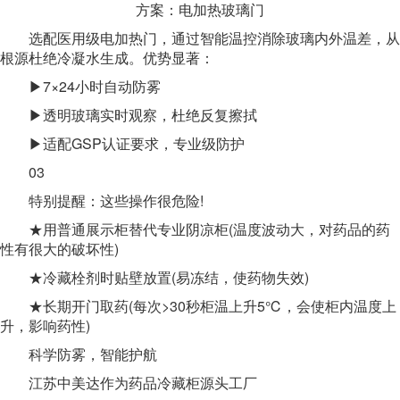
方案：电加热玻璃门
选配医用级电加热门，通过智能温控消除玻璃内外温差，从
根源杜绝冷凝水生成。优势显著：
▶7×24小时自动防雾
▶透明玻璃实时观察，杜绝反复擦拭
▶适配GSP认证要求，专业级防护
03
特别提醒：这些操作很危险!
★用普通展示柜替代专业阴凉柜(温度波动大，对药品的药
性有很大的破坏性)
★冷藏栓剂时贴壁放置(易冻结，使药物失效)
★长期开门取药(每次>30秒柜温上升5℃，会使柜内温度上
升，影响药性)
科学防雾，智能护航
江苏中美达作为药品冷藏柜源头工厂