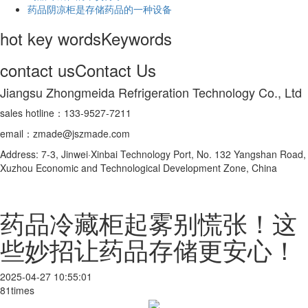
药品阴凉柜是存储药品的一种设备
hot key words
Keywords
contact us
Contact Us
Jiangsu Zhongmeida Refrigeration Technology Co., Ltd
sales hotline：133-9527-7211
email：zmade@jszmade.com
Address: 7-3, Jinwei·Xinbai Technology Port, No. 132 Yangshan Road,
Xuzhou Economic and Technological Development Zone, China
药品冷藏柜起雾别慌张！这
些妙招让药品存储更安心！
2025-04-27 10:55:01
81times