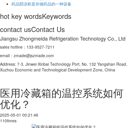
药品阴凉柜是存储药品的一种设备
hot key words
Keywords
contact us
Contact Us
Jiangsu Zhongmeida Refrigeration Technology Co., Ltd
sales hotline：133-9527-7211
email：zmade@jszmade.com
Address: 7-3, Jinwei·Xinbai Technology Port, No. 132 Yangshan Road,
Xuzhou Economic and Technological Development Zone, China
医用冷藏箱的温控系统如何
优化？
2025-05-01 00:21:46
110times