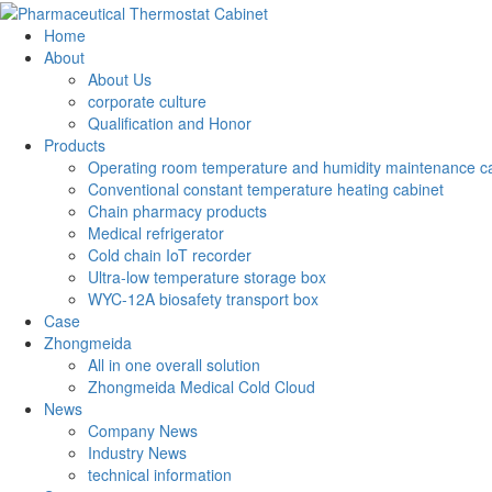
Home
About
About Us
corporate culture
Qualification and Honor
Products
Operating room temperature and humidity maintenance c
Conventional constant temperature heating cabinet
Chain pharmacy products
Medical refrigerator
Cold chain IoT recorder
Ultra-low temperature storage box
WYC-12A biosafety transport box
Case
Zhongmeida
All in one overall solution
Zhongmeida Medical Cold Cloud
News
Company News
Industry News
technical information