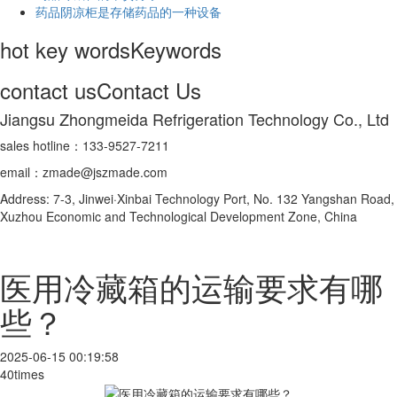
药品阴凉柜是存储药品的一种设备
hot key words
Keywords
contact us
Contact Us
Jiangsu Zhongmeida Refrigeration Technology Co., Ltd
sales hotline：133-9527-7211
email：zmade@jszmade.com
Address: 7-3, Jinwei·Xinbai Technology Port, No. 132 Yangshan Road,
Xuzhou Economic and Technological Development Zone, China
医用冷藏箱的运输要求有哪
些？
2025-06-15 00:19:58
40times