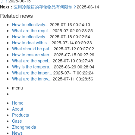
了！
2025-06-15
Next：
医用冷藏箱的存储物品有何限制？
2025-06-14
Related news
How to effectively...
2025-07-16 00:24:10
What are the requi...
2025-07-02 00:23:25
How to effectively...
2025-07-18 00:22:54
How to deal with s...
2025-07-14 00:29:33
What should be pai...
2025-07-12 00:27:02
How to ensure stab...
2025-07-15 00:27:29
What are the speci...
2025-07-10 00:27:48
Why is the tempera...
2025-06-29 00:28:04
What are the impor...
2025-07-17 00:22:24
What are the innov...
2025-07-11 00:28:56
menu
Home
About
Products
Case
Zhongmeida
News