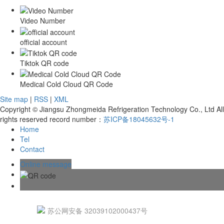
Video Number
official account
Tiktok QR code
Medical Cold Cloud QR Code
Site map
|
RSS
|
XML
Copyright © Jiangsu Zhongmeida Refrigeration Technology Co., Ltd All
rights reserved record number：
苏ICP备18045632号-1
Home
Tel
Contact
Online message
苏公网安备 32039102000437号