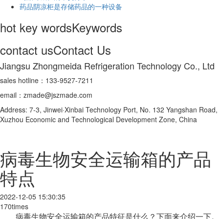
药品阴凉柜是存储药品的一种设备
hot key words
Keywords
contact us
Contact Us
Jiangsu Zhongmeida Refrigeration Technology Co., Ltd
sales hotline：133-9527-7211
email：zmade@jszmade.com
Address: 7-3, Jinwei·Xinbai Technology Port, No. 132 Yangshan Road,
Xuzhou Economic and Technological Development Zone, China
病毒生物安全运输箱的产品
特点
2022-12-05 15:30:35
170times
病毒生物安全运输箱的产品特征是什么？下面来介绍一下。