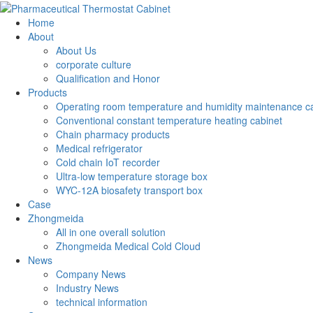
Home
About
About Us
corporate culture
Qualification and Honor
Products
Operating room temperature and humidity maintenance c
Conventional constant temperature heating cabinet
Chain pharmacy products
Medical refrigerator
Cold chain IoT recorder
Ultra-low temperature storage box
WYC-12A biosafety transport box
Case
Zhongmeida
All in one overall solution
Zhongmeida Medical Cold Cloud
News
Company News
Industry News
technical information