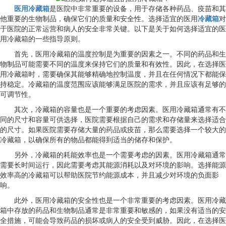
医用冷藏箱
是医院中非常重要的设备，用于存储各种药品、疫苗和其
他重要的生物制品，确保它们的质量和安全性。选择适宜的医用
冷藏箱
对
于医院的正常运营和病人的安全非常关键。以下是关于如何选择适宜的医
用冷藏箱的一些指导原则。
首先，医用冷藏箱的温度控制是为重要的因素之一。不同的药品和生
物制品可能需要不同的温度来保持它们的质量和有效性。因此，在选择医
用冷藏箱时，需要确保其能够精确地控制温度，并且在任何情况下都能保
持稳定。冷藏箱的温度范围应该能够满足医院的需求，并且应该有足够的
可调节性。
其次，冷藏箱的容量也是一个重要的考虑因素。医用冷藏箱通常有不
同的尺寸和容量可供选择，医院需要根据自己的需求和存储量来选择适合
的尺寸。如果医院需要存储大量的药品或疫苗，那么需要选择一个较大的
冷藏箱，以确保所有的物品都能得到适当的储存和保护。
另外，冷藏箱的耗能效率也是一个需要考虑的因素。医用冷藏箱通常
需要长时间运行，因此需要考虑其能源消耗以及对环境的影响。选择能源
效率高的冷藏箱可以帮助医院节约能源成本，并且减少对环境的负面影
响。
此外，医用冷藏箱的安全性也是一个非常重要的考虑因素。医用冷藏
箱中存放的药品和生物制品通常是非常重要和敏感的，如果没有适当的安
全措施，可能会导致药品的损坏或病人的安全受到威胁。因此，在选择医