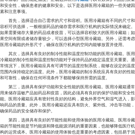
和安全性，确保患者的健康和安全。以下是选择医用冷藏箱的一些关键因
素和注意事项。
首先，选择适合自己需求的尺寸和容积。医用冷藏箱有不同的尺寸和
容积可供选择，一般根据药品的储存需求和医疗机构的实际情况来确定。
如果需要储存大量的药品或者疫苗，可以选择容积较大的医用冷藏箱；如
果空间有限或者储存量较少，可以选择小型医用冷藏箱。另外，还需考虑
医用冷藏箱的外形尺寸，确保在医疗机构的空间内能够放置并使用。
其次，选择具有良好的制冷性能和温度控制功能的医用冷藏箱。医用
冷藏箱的制冷性能和温度控制功能对于保持药品的稳定温度至关重要。通
常情况下，医用冷藏箱应具有可调节的温度控制系统，能够在设定的温度
范围内保持稳定的温度。此外，医用冷藏箱的制冷系统应具有良好的性能
和可靠性，确保在任何环境条件下都能够保持所需的温度。
第三，选择具有保护功能和安全性能的医用冷藏箱。医用冷藏箱通常
用来储存温敏产品如药品和疫苗，因此必须具有良好的保护功能和安全性
能。医用冷藏箱应具有密封性良好的结构，避免外界空气和湿气进入，影
响药品的质量。此外，医用冷藏箱还应具有防火、紫外线、冲击等功能，
确保药品的安全储存和保护。
第四，选择具有良好的节能性能和使用体验的医用冷藏箱。医用冷藏
箱的节能性能是节约能源和降低能源消耗的重要因素，也能够降低医疗机
构的运营成本。医用冷藏箱的使用体验也是重要的考虑因素，包括易于清