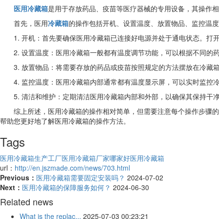
医用冷藏箱
是用于存放药品、疫苗等医疗器械的专用设备，其操作相
首先，医用
冷藏箱
的操作包括开机、设置温度、放置物品、监控温度
1. 开机：首先要确保医用冷藏箱已连接好电源并处于通电状态。打
2. 设置温度：医用冷藏箱一般都有温度调节功能，可以根据不同的
3. 放置物品：将需要存放的药品或疫苗按照规定的方法摆放在冷
4. 监控温度：医用冷藏箱内部通常都有温度显示屏，可以实时监
5. 清洁和维护：定期清洁医用冷藏箱内部和外部，以确保其保持
综上所述，医用冷藏箱的操作相对简单，但需要注意每个操作步骤的
帮助您更好地了解医用冷藏箱的操作方法。
Tags
医用冷藏箱生产工厂
医用冷藏箱厂家哪家好
医用冷藏箱
url：
http://en.jszmade.com/news/703.html
Previous：
医用冷藏箱需要固定安装吗？
2024-07-02
Next：
医用冷藏箱的保障服务如何？
2024-06-30
Related news
What is the replac...
2025-07-03 00:23:21