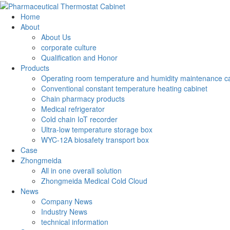
Home
About
About Us
corporate culture
Qualification and Honor
Products
Operating room temperature and humidity maintenance c
Conventional constant temperature heating cabinet
Chain pharmacy products
Medical refrigerator
Cold chain IoT recorder
Ultra-low temperature storage box
WYC-12A biosafety transport box
Case
Zhongmeida
All in one overall solution
Zhongmeida Medical Cold Cloud
News
Company News
Industry News
technical information