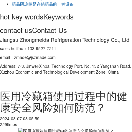
药品阴凉柜是存储药品的一种设备
hot key words
Keywords
contact us
Contact Us
Jiangsu Zhongmeida Refrigeration Technology Co., Ltd
sales hotline：133-9527-7211
email：zmade@jszmade.com
Address: 7-3, Jinwei·Xinbai Technology Port, No. 132 Yangshan Road,
Xuzhou Economic and Technological Development Zone, China
医用冷藏箱使用过程中的健
康安全风险如何防范？
2024-08-07 08:05:59
229times