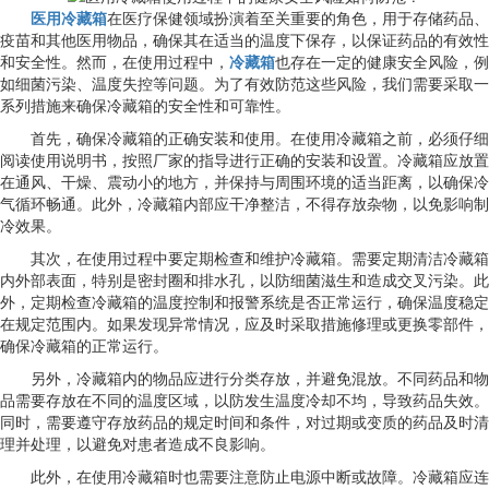
医用冷藏箱
在医疗保健领域扮演着至关重要的角色，用于存储药品、
疫苗和其他医用物品，确保其在适当的温度下保存，以保证药品的有效性
和安全性。然而，在使用过程中，
冷藏箱
也存在一定的健康安全风险，例
如细菌污染、温度失控等问题。为了有效防范这些风险，我们需要采取一
系列措施来确保冷藏箱的安全性和可靠性。
首先，确保冷藏箱的正确安装和使用。在使用冷藏箱之前，必须仔细
阅读使用说明书，按照厂家的指导进行正确的安装和设置。冷藏箱应放置
在通风、干燥、震动小的地方，并保持与周围环境的适当距离，以确保冷
气循环畅通。此外，冷藏箱内部应干净整洁，不得存放杂物，以免影响制
冷效果。
其次，在使用过程中要定期检查和维护冷藏箱。需要定期清洁冷藏箱
内外部表面，特别是密封圈和排水孔，以防细菌滋生和造成交叉污染。此
外，定期检查冷藏箱的温度控制和报警系统是否正常运行，确保温度稳定
在规定范围内。如果发现异常情况，应及时采取措施修理或更换零部件，
确保冷藏箱的正常运行。
另外，冷藏箱内的物品应进行分类存放，并避免混放。不同药品和物
品需要存放在不同的温度区域，以防发生温度冷却不均，导致药品失效。
同时，需要遵守存放药品的规定时间和条件，对过期或变质的药品及时清
理并处理，以避免对患者造成不良影响。
此外，在使用冷藏箱时也需要注意防止电源中断或故障。冷藏箱应连