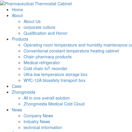
Home
About
About Us
corporate culture
Qualification and Honor
Products
Operating room temperature and humidity maintenance c
Conventional constant temperature heating cabinet
Chain pharmacy products
Medical refrigerator
Cold chain IoT recorder
Ultra-low temperature storage box
WYC-12A biosafety transport box
Case
Zhongmeida
All in one overall solution
Zhongmeida Medical Cold Cloud
News
Company News
Industry News
technical information