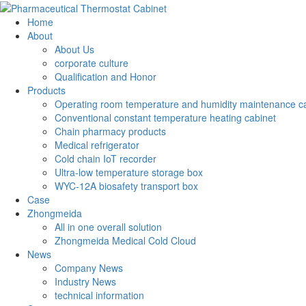
Home
About
About Us
corporate culture
Qualification and Honor
Products
Operating room temperature and humidity maintenance c
Conventional constant temperature heating cabinet
Chain pharmacy products
Medical refrigerator
Cold chain IoT recorder
Ultra-low temperature storage box
WYC-12A biosafety transport box
Case
Zhongmeida
All in one overall solution
Zhongmeida Medical Cold Cloud
News
Company News
Industry News
technical information