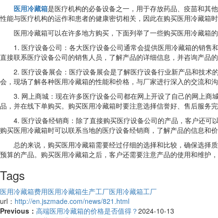
医用冷藏箱
是医疗机构的必备设备之一，用于存放药品、疫苗和其他
性能与医疗机构的运作和患者的健康密切相关，因此在购买医用冷藏箱时
医用冷藏箱可以在许多地方购买，下面列举了一些购买医用冷藏箱的
1. 医疗设备公司：各大医疗设备公司通常会提供医用冷藏箱的销
直接联系医疗设备公司的销售人员，了解产品的详细信息，并咨询产品的
2. 医疗设备展会：医疗设备展会是了解医疗设备行业新产品和技
会，现场了解各种医用冷藏箱的性能和价格，与厂家进行深入的交流和沟
3. 网上商城：现在许多医疗设备公司都在网上开设了自己的网上
品，并在线下单购买。购买医用冷藏箱时要注意选择信誉好、售后服务完
4. 医疗设备经销商：除了直接购买医疗设备公司的产品，客户还
购买医用冷藏箱时可以联系当地的医疗设备经销商，了解产品的信息和价
总的来说，购买医用冷藏箱需要经过仔细的选择和比较，确保选择质
预算的产品。购买医用冷藏箱之后，客户还需要注意产品的使用和维护，
Tags
医用冷藏箱费用
医用冷藏箱生产工厂
医用冷藏箱工厂
url：
http://en.jszmade.com/news/821.html
Previous：
高端医用冷藏箱的价格是否值得？
2024-10-13