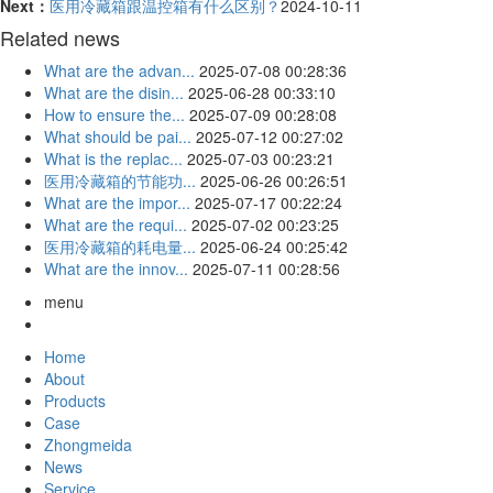
Next：
医用冷藏箱跟温控箱有什么区别？
2024-10-11
Related news
What are the advan...
2025-07-08 00:28:36
What are the disin...
2025-06-28 00:33:10
How to ensure the...
2025-07-09 00:28:08
What should be pai...
2025-07-12 00:27:02
What is the replac...
2025-07-03 00:23:21
医用冷藏箱的节能功...
2025-06-26 00:26:51
What are the impor...
2025-07-17 00:22:24
What are the requi...
2025-07-02 00:23:25
医用冷藏箱的耗电量...
2025-06-24 00:25:42
What are the innov...
2025-07-11 00:28:56
menu
Home
About
Products
Case
Zhongmeida
News
Service