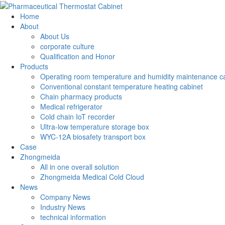
Home
About
About Us
corporate culture
Qualification and Honor
Products
Operating room temperature and humidity maintenance c
Conventional constant temperature heating cabinet
Chain pharmacy products
Medical refrigerator
Cold chain IoT recorder
Ultra-low temperature storage box
WYC-12A biosafety transport box
Case
Zhongmeida
All in one overall solution
Zhongmeida Medical Cold Cloud
News
Company News
Industry News
technical information