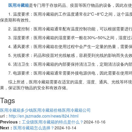
医用冷藏箱
是专门用于存放药品、疫苗等医疗物品的设备，因此在使
1. 温度要求：医用冷藏箱的工作温度通常在2℃~8℃之间，这
保质期和有效性。
2. 温度控制：医用冷藏箱通常配有温度控制功能，可以根据需要
3. 湿度要求：医用冷藏箱的湿度要求一般在30%~50%之间，
4. 通风要求：医用冷藏箱在使用过程中会产生一定量的热量，需
5. 光线要求：药品和疫苗对光线敏感，容易受到光线的影响而失
6. 清洁卫生：医用冷藏箱的内部要保持清洁卫生，定期清洁设备
7. 电源要求：医用冷藏箱通常需要外接电源供电，因此需要在使
综上所述，医用冷藏箱需要在适宜的温度、湿度、通风、光线等环境
果，保证医疗物品的安全和有效存储。
Tags
医用冷藏箱多少钱
医用冷藏箱价格
医用冷藏箱公司
url：
http://en.jszmade.com/news/824.html
Previous：
工业级医用冷藏箱的特点是什么？
2024-10-16
Next：
医用冷藏箱怎么选择？
2024-10-14