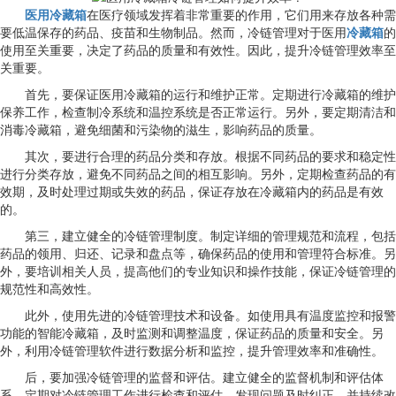
医用冷藏箱
在医疗领域发挥着非常重要的作用，它们用来存放各种需
要低温保存的药品、疫苗和生物制品。然而，冷链管理对于医用
冷藏箱
的
使用至关重要，决定了药品的质量和有效性。因此，提升冷链管理效率至
关重要。
首先，要保证医用冷藏箱的运行和维护正常。定期进行冷藏箱的维护
保养工作，检查制冷系统和温控系统是否正常运行。另外，要定期清洁和
消毒冷藏箱，避免细菌和污染物的滋生，影响药品的质量。
其次，要进行合理的药品分类和存放。根据不同药品的要求和稳定性
进行分类存放，避免不同药品之间的相互影响。另外，定期检查药品的有
效期，及时处理过期或失效的药品，保证存放在冷藏箱内的药品是有效
的。
第三，建立健全的冷链管理制度。制定详细的管理规范和流程，包括
药品的领用、归还、记录和盘点等，确保药品的使用和管理符合标准。另
外，要培训相关人员，提高他们的专业知识和操作技能，保证冷链管理的
规范性和高效性。
此外，使用先进的冷链管理技术和设备。如使用具有温度监控和报警
功能的智能冷藏箱，及时监测和调整温度，保证药品的质量和安全。另
外，利用冷链管理软件进行数据分析和监控，提升管理效率和准确性。
后，要加强冷链管理的监督和评估。建立健全的监督机制和评估体
系，定期对冷链管理工作进行检查和评估，发现问题及时纠正，并持续改