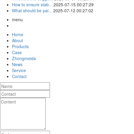
How to ensure stab...
2025-07-15 00:27:29
What should be pai...
2025-07-12 00:27:02
menu
Home
About
Products
Case
Zhongmeida
News
Service
Contact