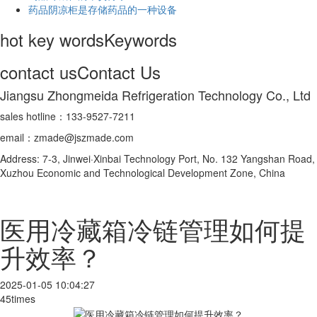
药品阴凉柜是存储药品的一种设备
hot key words
Keywords
contact us
Contact Us
Jiangsu Zhongmeida Refrigeration Technology Co., Ltd
sales hotline：133-9527-7211
email：zmade@jszmade.com
Address: 7-3, Jinwei·Xinbai Technology Port, No. 132 Yangshan Road,
Xuzhou Economic and Technological Development Zone, China
医用冷藏箱冷链管理如何提
升效率？
2025-01-05 10:04:27
45times