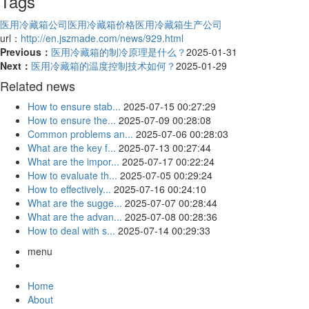
Tags
医用冷藏箱公司
医用冷藏箱价格
医用冷藏箱生产公司
url：
http://en.jszmade.com/news/929.html
Previous：
医用冷藏箱的制冷原理是什么？
2025-01-31
Next：
医用冷藏箱的温度控制技术如何？
2025-01-29
Related news
How to ensure stab...
2025-07-15 00:27:29
How to ensure the...
2025-07-09 00:28:08
Common problems an...
2025-07-06 00:28:03
What are the key f...
2025-07-13 00:27:44
What are the impor...
2025-07-17 00:22:24
How to evaluate th...
2025-07-05 00:29:24
How to effectively...
2025-07-16 00:24:10
What are the sugge...
2025-07-07 00:28:44
What are the advan...
2025-07-08 00:28:36
How to deal with s...
2025-07-14 00:29:33
menu
Home
About