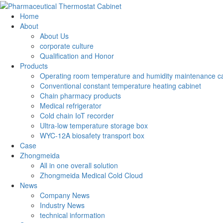
Home
About
About Us
corporate culture
Qualification and Honor
Products
Operating room temperature and humidity maintenance c
Conventional constant temperature heating cabinet
Chain pharmacy products
Medical refrigerator
Cold chain IoT recorder
Ultra-low temperature storage box
WYC-12A biosafety transport box
Case
Zhongmeida
All in one overall solution
Zhongmeida Medical Cold Cloud
News
Company News
Industry News
technical information