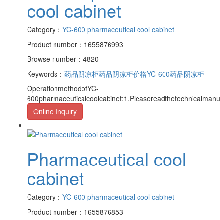
cool cabinet
Category：
YC-600 pharmaceutical cool cabinet
Product number：1655876993
Browse number：4820
Keywords：
药品阴凉柜
药品阴凉柜价格
YC-600药品阴凉柜
OperationmethodofYC-
600pharmaceuticalcoolcabinet:1.Pleasereadthetechnicalmanu
Online Inquiry
Pharmaceutical cool
cabinet
Category：
YC-600 pharmaceutical cool cabinet
Product number：1655876853