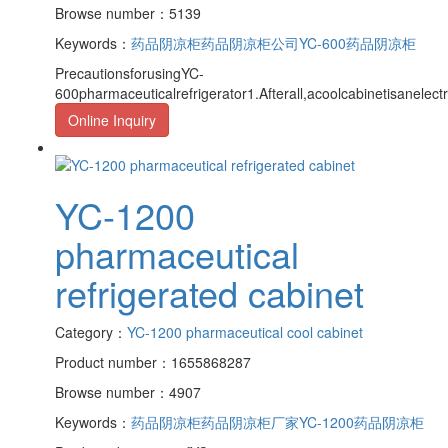
Browse number：5139
Keywords：
药品阴凉柜
药品阴凉柜公司
YC-600药品阴凉柜
PrecautionsforusingYC-
600pharmaceuticalrefrigerator1.Afterall,acoolcabinetisanelectr
Online Inquiry
YC-1200
pharmaceutical
refrigerated cabinet
Category：
YC-1200 pharmaceutical cool cabinet
Product number：1655868287
Browse number：4907
Keywords：
药品阴凉柜
药品阴凉柜厂家
YC-1200药品阴凉柜