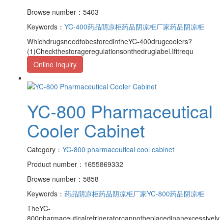
Browse number：5403
Keywords：
YC-400药品阴凉柜
药品阴凉柜厂家
药品阴凉柜
WhichdrugsneedtobestoredintheYC-400drugcoolers?
(1)Checkthestorageregulationsonthedruglabel.Ifitrequ
Online Inquiry
YC-800 Pharmaceutical
Cooler Cabinet
Category：
YC-800 pharmaceutical cool cabinet
Product number：1655869332
Browse number：5858
Keywords：
药品阴凉柜
药品阴凉柜厂家
YC-800药品阴凉柜
TheYC-
800pharmaceuticalrefrigeratorcannotbeplacedinanexcessively