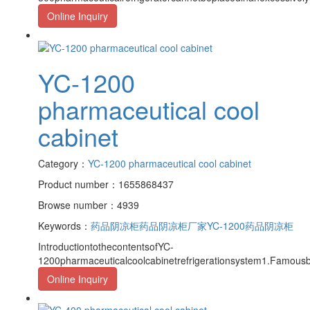
Online Inquiry
YC-1200
pharmaceutical cool
cabinet
Category：
YC-1200 pharmaceutical cool cabinet
Product number：1655868437
Browse number：4939
Keywords：
药品阴凉柜
药品阴凉柜厂家
YC-1200药品阴凉柜
IntroductiontothecontentsofYC-
1200pharmaceuticalcoolcabinetrefrigerationsystem1.Famousb
Online Inquiry