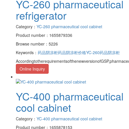
YC-260 pharmaceutical
refrigerator
Category：
YC-260 pharmaceutical cool cabinet
Product number：1655879336
Browse number：5226
Keywords：
药品阴凉柜
药品阴凉柜价格
YC-260药品阴凉柜
AccordingtotherequirementsofthenewversionofGSP,pharmaceu
Online Inquiry
YC-400 pharmaceutical
cool cabinet
Category：
YC-400 pharmaceutical cool cabinet
Product number：1655878153