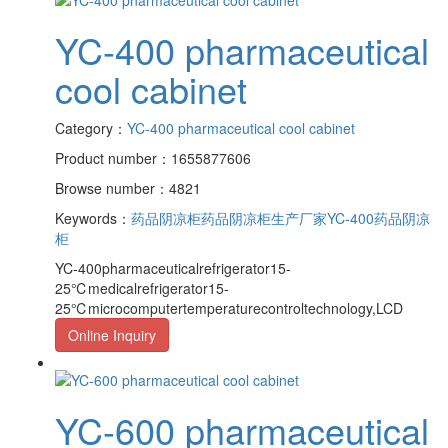
YC-400 pharmaceutical
cool cabinet
Category：
YC-400 pharmaceutical cool cabinet
Product number：1655877606
Browse number：4821
Keywords：
药品阴凉柜
药品阴凉柜生产厂家
YC-400药品阴凉
柜
YC-400pharmaceuticalrefrigerator15-
25℃medicalrefrigerator15-
25℃microcomputertemperaturecontroltechnology,LCD
Online Inquiry
YC-600 pharmaceutical