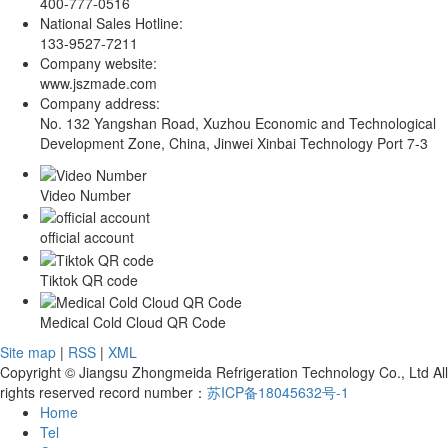
400-777-0516
National Sales Hotline:
133-9527-7211
Company website:
www.jszmade.com
Company address:
No. 132 Yangshan Road, Xuzhou Economic and Technological
Development Zone, China, Jinwei Xinbai Technology Port 7-3
Video Number
official account
Tiktok QR code
Medical Cold Cloud QR Code
Site map
|
RSS
|
XML
Copyright © Jiangsu Zhongmeida Refrigeration Technology Co., Ltd All
rights reserved record number：
苏ICP备18045632号-1
Home
Tel