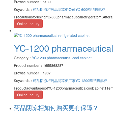
Browse number：5139
Keywords：
药品阴凉柜
药品阴凉柜公司
YC-600药品阴凉柜
PrecautionsforusingYC-600pharmaceuticalrefrigerator1.Afterall
Online Inquiry
YC-1200 pharmaceutical 
Category：
YC-1200 pharmaceutical cool cabinet
Product number：1655868287
Browse number：4907
Keywords：
药品阴凉柜
药品阴凉柜厂家
YC-1200药品阴凉柜
ProductadvantagesofYC-1200pharmaceuticalcoolcabinet1Temp
Online Inquiry
药品阴凉柜如何购买更有保障？