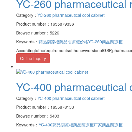
YC-260 pharmaceutical r
Category：
YC-260 pharmaceutical cool cabinet
Product number：1655879336
Browse number：5226
Keywords：
药品阴凉柜
药品阴凉柜价格
YC-260药品阴凉柜
AccordingtotherequirementsofthenewversionofGSP,pharmaceu
Online Inquiry
YC-400 pharmaceutical c
Category：
YC-400 pharmaceutical cool cabinet
Product number：1655878153
Browse number：5403
Keywords：
YC-400药品阴凉柜
药品阴凉柜厂家
药品阴凉柜