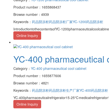
Product number：1655868437
Browse number：4939
Keywords：
药品阴凉柜
药品阴凉柜厂家
YC-1200药品阴凉柜
IntroductiontothecontentsofYC-1200pharmaceuticalcoolcabine
Online Inquiry
YC-400 pharmaceutical c
Category：
YC-400 pharmaceutical cool cabinet
Product number：1655877606
Browse number：4821
Keywords：
药品阴凉柜
药品阴凉柜生产厂家
YC-400药品阴凉柜
YC-400pharmaceuticalrefrigerator15-25℃medicalrefrigerat
Online Inquiry