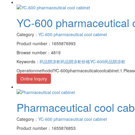
YC-600 pharmaceutical c
Category：
YC-600 pharmaceutical cool cabinet
Product number：1655876993
Browse number：4819
Keywords：
药品阴凉柜
药品阴凉柜价格
YC-600药品阴凉柜
OperationmethodofYC-600pharmaceuticalcoolcabinet:1.Please
Online Inquiry
Pharmaceutical cool cab
Category：
YC-600 pharmaceutical cool cabinet
Product number：1655876853