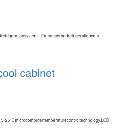
trefrigerationsystem1.Famousbrandrefrigerationcom
ool cabinet
or15-25℃microcomputertemperaturecontroltechnology,LCD