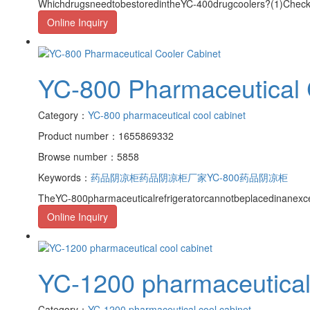
WhichdrugsneedtobestoredintheYC-400drugcoolers?(1)Checkth
Online Inquiry
YC-800 Pharmaceutical 
Category：
YC-800 pharmaceutical cool cabinet
Product number：1655869332
Browse number：5858
Keywords：
药品阴凉柜
药品阴凉柜厂家
YC-800药品阴凉柜
TheYC-800pharmaceuticalrefrigeratorcannotbeplacedinanexces
Online Inquiry
YC-1200 pharmaceutical 
Category：
YC-1200 pharmaceutical cool cabinet