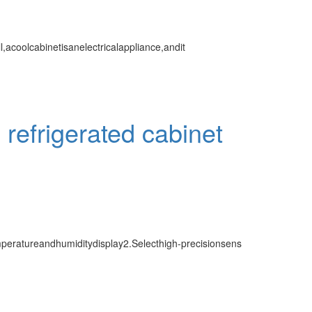
,acoolcabinetisanelectricalappliance,andit
refrigerated cabinet
eratureandhumiditydisplay2.Selecthigh-precisionsens