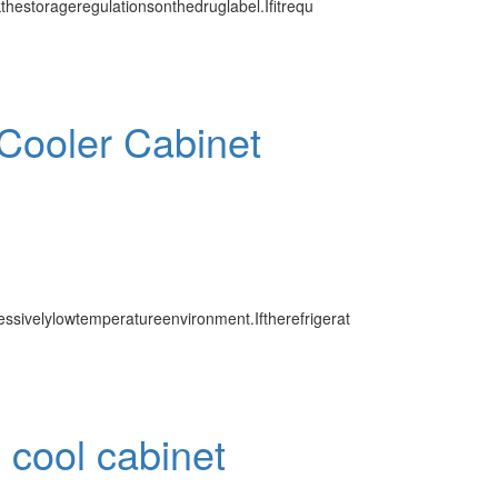
estorageregulationsonthedruglabel.Ifitrequ
Cooler Cabinet
sivelylowtemperatureenvironment.Iftherefrigerat
cool cabinet