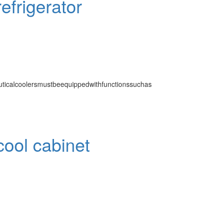
efrigerator
ticalcoolersmustbeequippedwithfunctionssuchas
ool cabinet