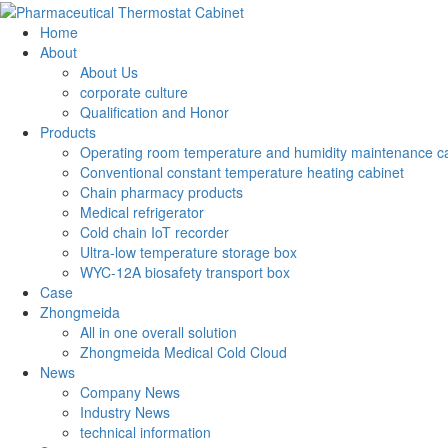
Home
About
About Us
corporate culture
Qualification and Honor
Products
Operating room temperature and humidity maintenance c
Conventional constant temperature heating cabinet
Chain pharmacy products
Medical refrigerator
Cold chain IoT recorder
Ultra-low temperature storage box
WYC-12A biosafety transport box
Case
Zhongmeida
All in one overall solution
Zhongmeida Medical Cold Cloud
News
Company News
Industry News
technical information