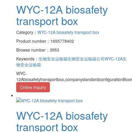
WYC-12A biosafety
transport box
Category：
WYC-12A biosafety transport box
Product number：1655778402
Browse number：3953
Keywords：
生物安全运输箱
生物安全运输箱公司
WYC-12A生
物安全运输箱
WYC-
12Abiosafetytransportbox,companystandardconfigurationBoxm
Online Inquiry
WYC-12A biosafety
transport box