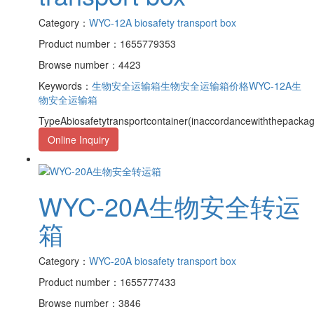
Category：
WYC-12A biosafety transport box
Product number：1655779353
Browse number：4423
Keywords：
生物安全运输箱
生物安全运输箱价格
WYC-12A生
物安全运输箱
TypeAbiosafetytransportcontainer(inaccordancewiththepack
Online Inquiry
WYC-20A生物安全转运
箱
Category：
WYC-20A biosafety transport box
Product number：1655777433
Browse number：3846