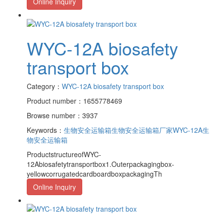
Online Inquiry
WYC-12A biosafety
transport box
Category：
WYC-12A biosafety transport box
Product number：1655778469
Browse number：3937
Keywords：
生物安全运输箱
生物安全运输箱厂家
WYC-12A生
物安全运输箱
ProductstructureofWYC-
12Abiosafetytransportbox1.Outerpackagingbox-
yellowcorrugatedcardboardboxpackagingTh
Online Inquiry