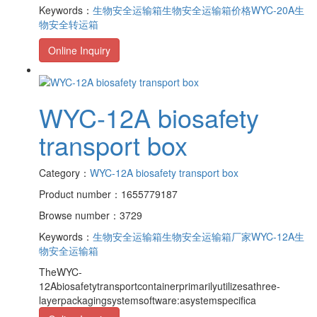
Keywords：
生物安全运输箱
生物安全运输箱价格
WYC-20A生
物安全转运箱
Online Inquiry
WYC-12A biosafety
transport box
Category：
WYC-12A biosafety transport box
Product number：1655779187
Browse number：3729
Keywords：
生物安全运输箱
生物安全运输箱厂家
WYC-12A生
物安全运输箱
TheWYC-
12Abiosafetytransportcontainerprimarilyutilizesathree-
layerpackagingsystemsoftware:asystemspecifica