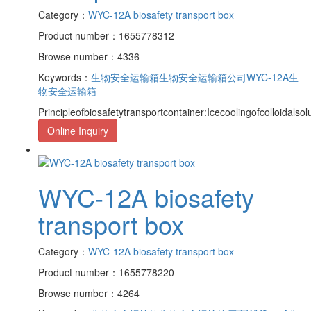
Category：
WYC-12A biosafety transport box
Product number：1655778312
Browse number：4336
Keywords：
生物安全运输箱
生物安全运输箱公司
WYC-12A生
物安全运输箱
Principleofbiosafetytransportcontainer:Icecoolingofcolloidalso
Online Inquiry
WYC-12A biosafety
transport box
Category：
WYC-12A biosafety transport box
Product number：1655778220
Browse number：4264