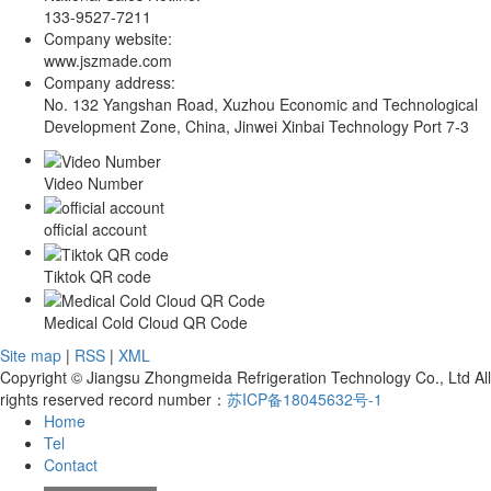
133-9527-7211
Company website:
www.jszmade.com
Company address:
No. 132 Yangshan Road, Xuzhou Economic and Technological
Development Zone, China, Jinwei Xinbai Technology Port 7-3
Video Number
official account
Tiktok QR code
Medical Cold Cloud QR Code
Site map
|
RSS
|
XML
Copyright © Jiangsu Zhongmeida Refrigeration Technology Co., Ltd All
rights reserved record number：
苏ICP备18045632号-1
Home
Tel
Contact